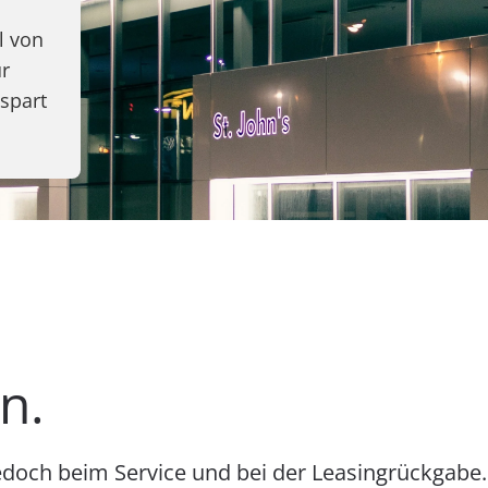
l von
ur
spart
n.
h jedoch beim Service und bei der Leasingrück